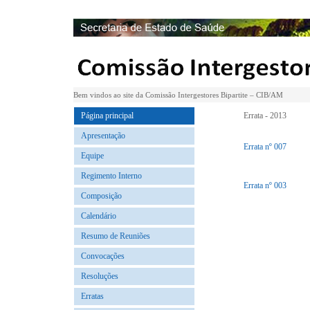
Bem vindos ao site da Comissão Intergestores Bipartite – CIB/AM
Página principal
Errata - 2013
Apresentação
Errata nº 007
Equipe
Regimento Interno
Errata nº 003
Composição
Calendário
Resumo de Reuniões
Convocações
Resoluções
Erratas